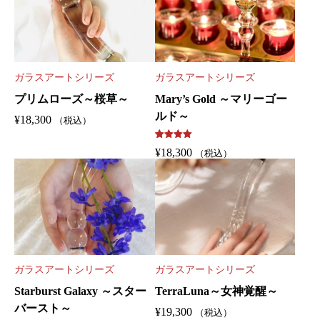
ガラスアートシリーズ
ガラスアートシリーズ
プリムローズ～桜草～
Mary’s Gold ～マリーゴー
ルド～
¥
18,300
（税込）
1
件の利用者
¥
18,300
（税込）
評価に基づ
く5段階評
価のうち、
5.00
点
ガラスアートシリーズ
ガラスアートシリーズ
Starburst Galaxy ～スター
TerraLuna～女神覚醒～
バースト～
¥
19,300
（税込）