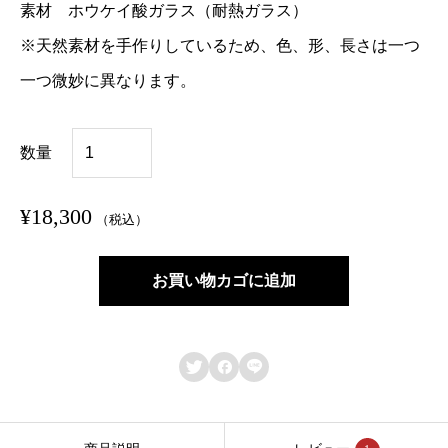
素材 ホウケイ酸ガラス（耐熱ガラス）
※天然素材を手作りしているため、色、形、長さは一つ
一つ微妙に異なります。
M
数量
a
r
¥
18,300
（税込）
y
’
お買い物カゴに追加
s
G
o



l
d