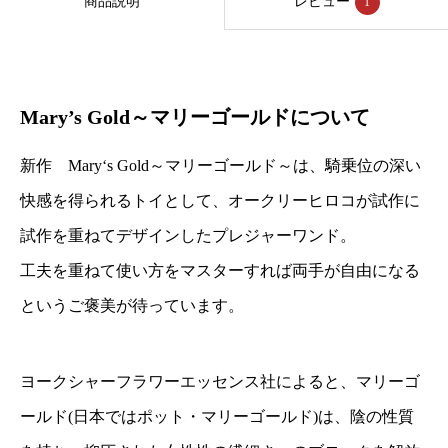
商品説明
レビュー
1
～
マ
リ
ー
Mary’s Gold～マリーゴールドについて
ゴ
新作 Mary‘s Gold～マリーゴールド～は、騎乗位の深い
ー
快感を得られるトイとして、オークリーヒロコが試作に
ル
試作を重ねてデザインしたプレジャーワンド。
ド
工夫を重ねて使い方をマスターすれば両手が自由になる
～
個
というご褒美が待っています。
ヨークシャーフラワーエッセンス社によると、マリーゴ
ールド(日本ではポット・マリーゴールド)は、陰の性質