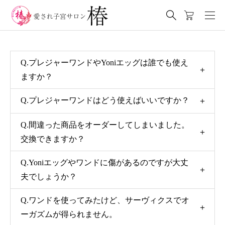
Q.プレジャーワンドやYoniエッグは誰でも使え
ますか？
A：性的な経験のない方から閉経後の女性まで、あ
Q.プレジャーワンドはどう使えばいいですか？
らゆる年齢の方にお使いいただけます。
プレジャーワンドは一般的なプレジャートイと同
Q.間違った商品をオーダーしてしまいました。
ただし、性感染症に罹っている方、不正出血や痒
様膣の中に入れて刺激をします。
交換できますか？
みのある方、月経の期間は使用を控えてくださ
膣の入り口から一番奥の子宮頸まででどの部分が
い。
A：当店の商品は女性のデリケートな部分にご使用
Q.Yoniエッグやワンドに傷があるのですが大丈
気持ちいいのか、どんな速さ、どんな強さがいい
いただくもののため、欠陥商品を除き、返品や交
夫でしょうか？
のか、
換は承っておりません。ご了承ください。
ご自身の体と対話しながら一緒に探していく感覚
A：当店の商品は全て手作りの工芸品と天然石とい
Q.ワンドを使ってみたけど、サーヴィクスでオ
を持ってみてください。
う自然素材でできているため、欠けやヒビ、くぼ
ーガズムが得られません。
オークリーヒロコのYoutubeチャンネルに使い方の