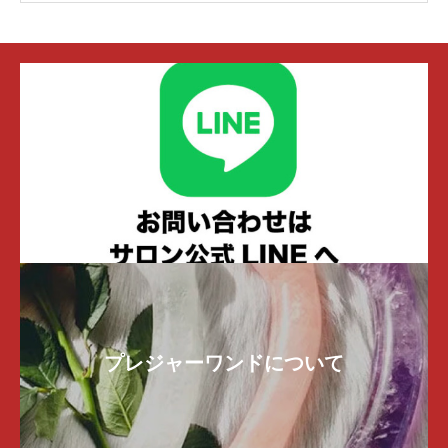
みなどがあるものもございます。二の腕や唇など
解説をいくつか載せていますので、ご覧くださ
サーヴィクス（子宮頸）でのオーガズムはクリト
皮膚の柔らかい部分に擦りつけてみて問題なけれ
い。
リスと違って簡単には得られません。
ば安心してご使用いただけます。
→ワンドを使った膣開発トレーニング
根気強くマッサージを繰り返し、まず神経細胞を
神経質な方、完璧なものを求める方は当店の商品
育てていくところからなのです。
は合いませんのでご購入を控えてください。
私（店長）自身このプラクティスを始めた時、サ
ーヴィクスがとても硬く緊張していました。
痛みを感じた場合はご使用にならず、お写真を添
それをほぐすのに何度も膣マッサージをしまし
えてご連絡ください。新しいものと交換いたしま
た。
す。
使い続けることで必ず快感が深まっていきますの
で、簡単お手軽にイクことを望むのではなく、イ
こちらの動画でも欠けがある商品について解説し
ンナージャーニーとしてのプロセスを楽しんでく
ていますのでご参照ください。
ださい。
プレジャーワンドについて
オーガズムの感覚の違いと膣内でイクために大切
なことをこちらの動画で解説しています。