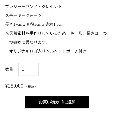
プレジャーワンド・クレセント
スモーキークォーツ
長さ17cm x 直径3cm x 先端1.5cm
※天然素材を手作りしているため、色、形、長さは一つ
一つ微妙に異なります。
・オリジナルロゴ入りベルベットポーチ付き
C
数量
r
e
¥
25,000
（税込）
s
c
お買い物カゴに追加
e