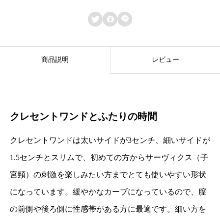
n
t



ス
モ
商品説明
レビュー
ー
キ
ー
ク
クレセントワンドとふたりの時間
ォ
クレセントワンドは太いサイドが3センチ、細いサイドが
ー
1.5センチとスリムで、初めての方からサーヴィクス（子
ツ
宮頸）の刺激を楽しみたい方までとても使いやすい形状
個
になっています。緩やかなカーブになっているので、膣
の前側や後ろ側に性感帯がある方に最適です。細い方を